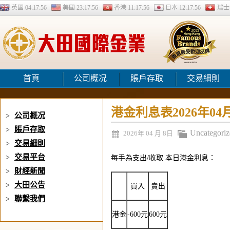
英國
04:17:57
美國
23:17:57
香港
11:17:57
日本
12:17:57
瑞
首頁
公司概况
賬戶存取
交易細則
港金利息表2026年04
公司概况
>
賬戶存取
>
Uncategoriz
2026年 04 月 8日
交易細則
>
交易平台
>
每手為支出/收取 本日港金利息：
財經新聞
>
大田公告
>
買入
賣出
聯繫我們
>
港金
-600元
600元